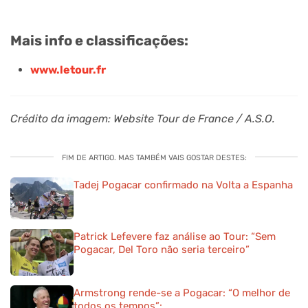
Mais info e classificações:
www.letour.fr
Crédito da imagem: Website Tour de France / A.S.O.
FIM DE ARTIGO. MAS TAMBÉM VAIS GOSTAR DESTES:
Tadej Pogacar confirmado na Volta a Espanha
Patrick Lefevere faz análise ao Tour: “Sem
Pogacar, Del Toro não seria terceiro”
Armstrong rende-se a Pogacar: “O melhor de
todos os tempos”: