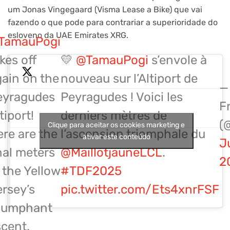
um Jonas Vingegaard (Visma Lease a Bike) que vai

fazendo o que pode para contrariar a superioridade do
esloveno da UAE Emirates XRG.
TamauPogi
kes off
💛
@TamauPogi
s’envole à
ain on the
nouveau sur l’Altiport de
—
eyragudes
Peyragudes ! Voici les
F
tiport!
derniers mètres de
(
Clique para aceitar os cookies marketing e
re are the
l’ascension triomphale du
ativar este conteúdo
Ju
nal meters
@MaillotjauneLCL
.
2
 the Yellow
#TDF2025
rsey’s
pic.twitter.com/Ets4xnrFSF
riumphant
scent.