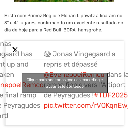
E isto com Primoz Roglic e Florian Lipowitz a ficaram no
3º e 4º lugares, confirmando um excelente resultado no
dia de hoje para a Red Bull-BORA-hansgrohe.
onas
egaard has
😱 Jonas Vingegaard a
ht up and
repris et dépassé
taken
@EvenepoelRemco
dans l
Clique para aceitar os cookies marketing e
nepoelRemco
rampe finale vers l’Altiport
ativar este conteúdo
e final ramp
de Peyragudes !
#TDF2025
e Peyragudes
pic.twitter.com/rVQKqnEw
rt!