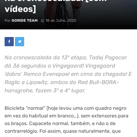
vídeos]
Por
GORIDE TEAM
18 de Julho, 2025
Na cronoescalada da 13ª etapa, Tadej Pogacar
dá 36 segundos a Vingegaard! Vingegaard
'dobra' Remco Evenepoel em cima da chegada! E
Roglic e Lipowitz, ambos da Red Bull-BORA-
hansgrohe, fazem 3º e 4º lugar.
Bicicleta “normal” (hoje levou uma com quadro negro
em vez do habitual em branco…), sem extensores para
os braços. Capacete normal, também, e não o de
contrarrelógio. Foi assim, quase naturalmente, que