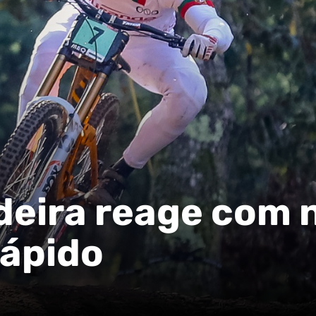
deira reage com 
rápido