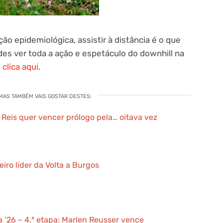
ão epidemiológica, assistir à distância é o que
des ver toda a ação e espetáculo do downhill na
 clica aqui
.
 MAS TAMBÉM VAIS GOSTAR DESTES:
l Reis quer vencer prólogo pela… oitava vez
ro líder da Volta a Burgos
a ’26 – 4.ª etapa: Marlen Reusser vence