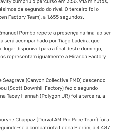
Gravity cumpriu o percurso em 3:56, 913 minutos,
ésimos de segundo do rival. O terceiro foi o
cen Factory Team), a 1,655 segundos.
Emanuel Pombo repete a presença na final ao ser
ita será acompanhado por Tiago Ladeira, que
o lugar disponível para a final deste domingo,
os representam igualmente a Miranda Factory
nee Seagrave (Canyon Collective FMD) descendo
ibou (Scott Downhill Factory) fez o segundo
na Tacey Hannah (Polygon UR) foi a terceira, a
Lauryne Chappaz (Dorval AM Pro Race Team) foi a
guindo-se a compatriota Leona Pierrini, a 4.487