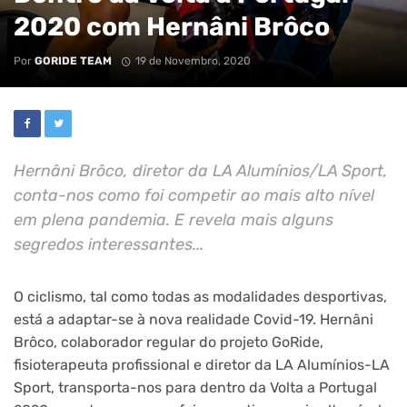
2020 com Hernâni Brôco
Por
GORIDE TEAM
19 de Novembro, 2020
Hernâni Brôco, diretor da LA Alumínios/LA Sport,
conta-nos como foi competir ao mais alto nível
em plena pandemia. E revela mais alguns
segredos interessantes...
O ciclismo, tal como todas as modalidades desportivas,
está a adaptar-se à nova realidade Covid-19. Hernâni
Brôco, colaborador regular do projeto GoRide,
fisioterapeuta profissional e diretor da LA Alumínios-LA
Sport, transporta-nos para dentro da Volta a Portugal