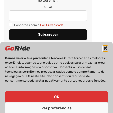
no teu email!
Email:
Concordas com a
Pol. Privacidade.
Damos valor à tua privacidade (cookies):
Para fornecer as melhores
experiências, usamos tecnologias como cookies para armazenar e/ou
aceder a informações do dispositivo. Consentir o uso dessas
tecnologias permite-nos processar dados como o comportamento de
navegação ou IDs neste site. Não consentir ou recusar este
consentimento pode afetar negativamente certos recursos e funções.
PRIVACIDADE
FICHA TÉCNICA
ESTATUTO EDITORIAL
POLÍTICA DE COOKIES
CONTACTOS
OK
Ver preferências