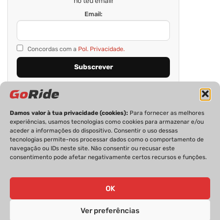
no teu email!
Email:
Concordas com a
Pol. Privacidade.
Damos valor à tua privacidade (cookies):
Para fornecer as melhores
experiências, usamos tecnologias como cookies para armazenar e/ou
aceder a informações do dispositivo. Consentir o uso dessas
tecnologias permite-nos processar dados como o comportamento de
navegação ou IDs neste site. Não consentir ou recusar este
consentimento pode afetar negativamente certos recursos e funções.
PRIVACIDADE
FICHA TÉCNICA
ESTATUTO EDITORIAL
POLÍTICA DE COOKIES
CONTACTOS
OK
Ver preferências