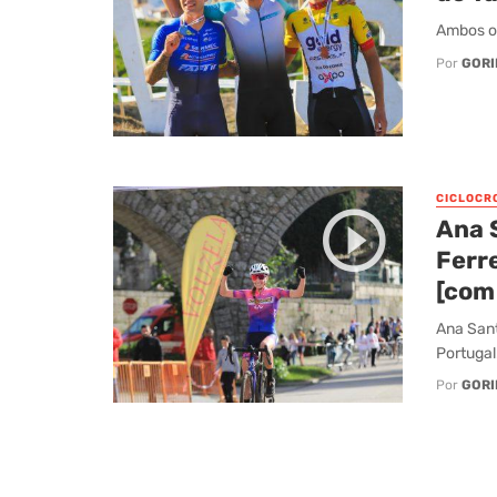
Ambos os
Por
GORI
CICLOCR
Ana 
Ferre
[com
Ana Sant
Portugal
Por
GORI