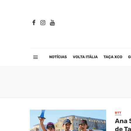
NOTÍCIAS
VOLTA ITÁLIA
TAÇA XCO
G
BTT
Ana 
de T