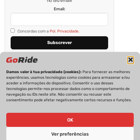
no teu email!
Email:
Concordas com a
Pol. Privacidade.
Damos valor à tua privacidade (cookies):
Para fornecer as melhores
experiências, usamos tecnologias como cookies para armazenar e/ou
aceder a informações do dispositivo. Consentir o uso dessas
tecnologias permite-nos processar dados como o comportamento de
navegação ou IDs neste site. Não consentir ou recusar este
consentimento pode afetar negativamente certos recursos e funções.
PRIVACIDADE
FICHA TÉCNICA
ESTATUTO EDITORIAL
POLÍTICA DE COOKIES
CONTACTOS
OK
Ver preferências