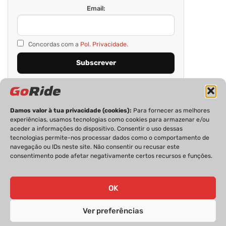
Email:
Concordas com a
Pol. Privacidade.
Damos valor à tua privacidade (cookies):
Para fornecer as melhores
experiências, usamos tecnologias como cookies para armazenar e/ou
aceder a informações do dispositivo. Consentir o uso dessas
tecnologias permite-nos processar dados como o comportamento de
navegação ou IDs neste site. Não consentir ou recusar este
consentimento pode afetar negativamente certos recursos e funções.
PRIVACIDADE
FICHA TÉCNICA
ESTATUTO EDITORIAL
POLÍTICA DE COOKIES
CONTACTOS
OK
Ver preferências
GoRide 2026 | Todos os direitos reservados.