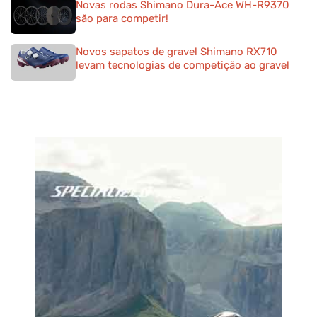
Novas rodas Shimano Dura-Ace WH-R9370
são para competir!
Novos sapatos de gravel Shimano RX710
levam tecnologias de competição ao gravel