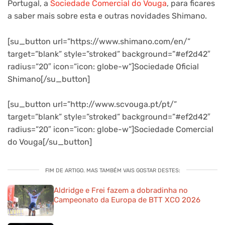
Portugal, a
Sociedade Comercial do Vouga
, para ficares
a saber mais sobre esta e outras novidades Shimano.
[su_button url=”https://www.shimano.com/en/”
target=”blank” style=”stroked” background=”#ef2d42″
radius=”20″ icon=”icon: globe-w”]Sociedade Oficial
Shimano[/su_button]
[su_button url=”http://www.scvouga.pt/pt/”
target=”blank” style=”stroked” background=”#ef2d42″
radius=”20″ icon=”icon: globe-w”]Sociedade Comercial
do Vouga[/su_button]
FIM DE ARTIGO. MAS TAMBÉM VAIS GOSTAR DESTES:
Aldridge e Frei fazem a dobradinha no
Campeonato da Europa de BTT XCO 2026