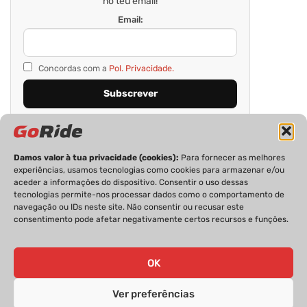
no teu email!
Email:
Concordas com a
Pol. Privacidade.
Damos valor à tua privacidade (cookies):
Para fornecer as melhores
experiências, usamos tecnologias como cookies para armazenar e/ou
aceder a informações do dispositivo. Consentir o uso dessas
tecnologias permite-nos processar dados como o comportamento de
navegação ou IDs neste site. Não consentir ou recusar este
consentimento pode afetar negativamente certos recursos e funções.
PRIVACIDADE
FICHA TÉCNICA
ESTATUTO EDITORIAL
POLÍTICA DE COOKIES
CONTACTOS
OK
Ver preferências