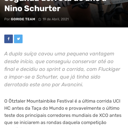
Nino Schurter
Por
GORIDE TEAM
19 de Abril, 2021
A dupla suíça cavou uma pequena vantagem
desde início, que conseguiu conservar até ao
final e decidiu ao sprint a corrida, com Fluckiger
a impor-se a Schurter, que já tinha sido
derrotado este ano por Avancini.
O Ötztaler Mountainbike Festival é a última corrida UCI
HC antes da Taça do Mundo e provavelmente o último
teste dos principais corredores mundiais de XCO antes
que se iniciarem as rondas daquela competição