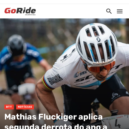
BTT
NOTÍCIAS
Mathias Fluckiger aplica
segunda derrota do ano a