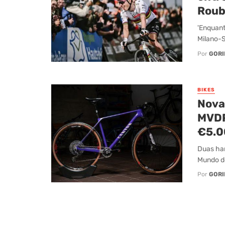
Roub
'Enquant
Milano-S
Por
GORI
BIKES
Nova
MVDP
€5.0
Duas har
Mundo de
Por
GORI