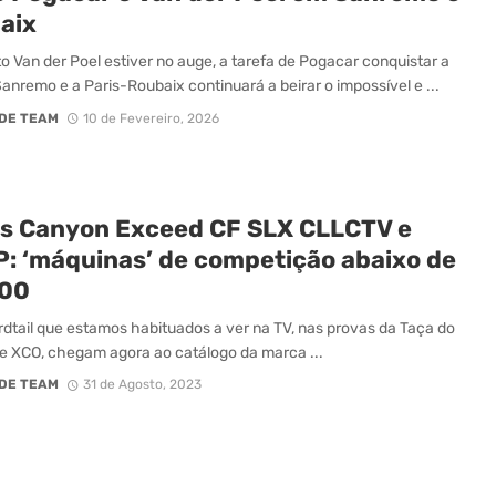
aix
o Van der Poel estiver no auge, a tarefa de Pogacar conquistar a
anremo e a Paris-Roubaix continuará a beirar o impossível e ...
DE TEAM
10 de Fevereiro, 2026
s Canyon Exceed CF SLX CLLCTV e
: ‘máquinas’ de competição abaixo de
00
dtail que estamos habituados a ver na TV, nas provas da Taça do
 XCO, chegam agora ao catálogo da marca ...
DE TEAM
31 de Agosto, 2023