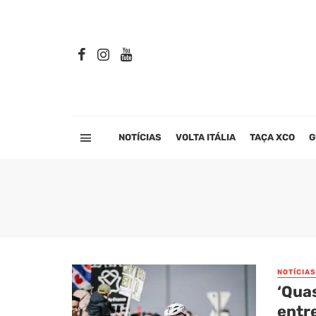
NOTÍCIAS
VOLTA ITÁLIA
TAÇA XCO
G
NOTÍCIAS
‘Quas
entr