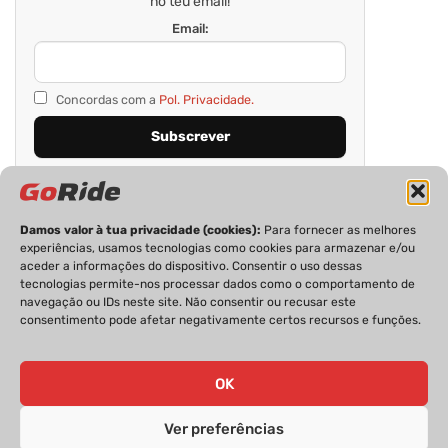
no teu email!
Email:
Concordas com a
Pol. Privacidade.
Damos valor à tua privacidade (cookies):
Para fornecer as melhores
experiências, usamos tecnologias como cookies para armazenar e/ou
aceder a informações do dispositivo. Consentir o uso dessas
tecnologias permite-nos processar dados como o comportamento de
navegação ou IDs neste site. Não consentir ou recusar este
consentimento pode afetar negativamente certos recursos e funções.
PRIVACIDADE
FICHA TÉCNICA
ESTATUTO EDITORIAL
POLÍTICA DE COOKIES
CONTACTOS
OK
Ver preferências