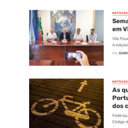
NOTÍCIAS
Sema
em V
Vila Pou
A edição
Por
GORI
NOTÍCIAS
As q
Port
dos c
Federaçã
Código d