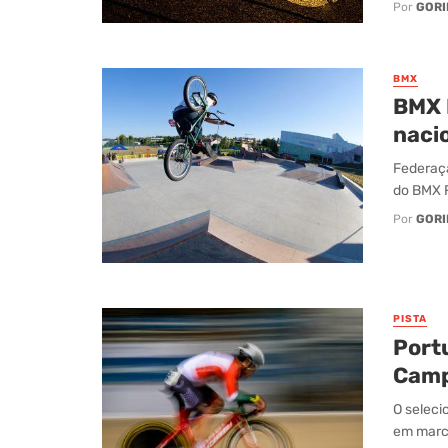
Por
GORI
BMX
BMX 
naci
Federaçã
do BMX F
Por
GORI
PISTA
Port
Camp
O seleci
em marca