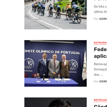
Os três 
último t
Por
GORI
ESTRADA
Fede
apli
Renovaçã
formaçõe
dos ...
Por
GORI
NOTÍCIAS
Când