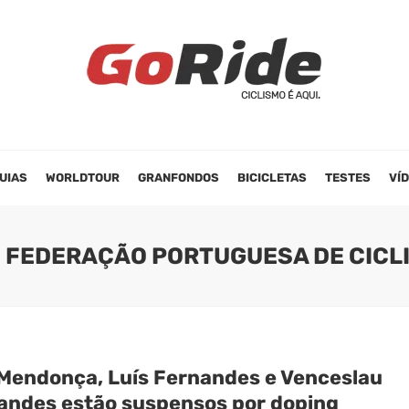
UIAS
WORLDTOUR
GRANFONDOS
BICICLETAS
TESTES
VÍ
: FEDERAÇÃO PORTUGUESA DE CICL
 Mendonça, Luís Fernandes e Venceslau
andes estão suspensos por doping