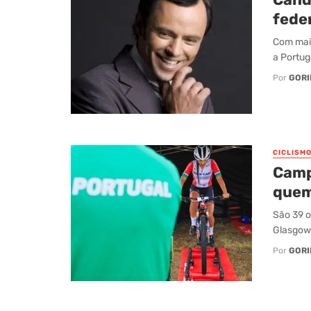
fede
Com mais
a Portug
Por
GORI
CICLISM
Camp
quem
São 39 o
Glasgow.
Por
GORI