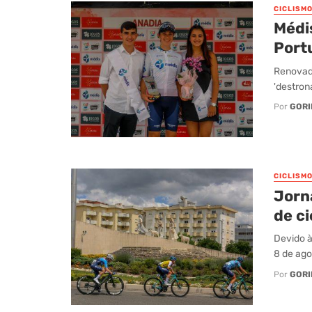
CICLISM
Médi
Port
Renovado
'destrona
Por
GORI
CICLISM
Jorn
de c
Devido à
8 de agos
Por
GORI