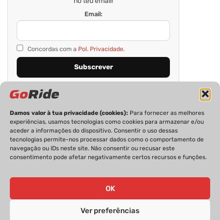
no teu email!
Email:
Concordas com a
Pol. Privacidade.
Damos valor à tua privacidade (cookies):
Para fornecer as melhores
experiências, usamos tecnologias como cookies para armazenar e/ou
aceder a informações do dispositivo. Consentir o uso dessas
tecnologias permite-nos processar dados como o comportamento de
navegação ou IDs neste site. Não consentir ou recusar este
consentimento pode afetar negativamente certos recursos e funções.
PRIVACIDADE
FICHA TÉCNICA
ESTATUTO EDITORIAL
POLÍTICA DE COOKIES
CONTACTOS
OK
Ver preferências