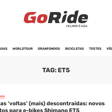
UIAS
WORLDTOUR
GRANFONDOS
BICICLETAS
TESTES
VÍ
TAG: ET5
IOS
as ‘voltas’ (mais) descontraídas: novos
tos para e-bikes Shimano ET5