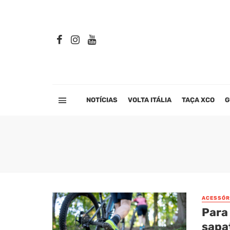
NOTÍCIAS
VOLTA ITÁLIA
TAÇA XCO
G
ACESSÓR
Para 
sapa