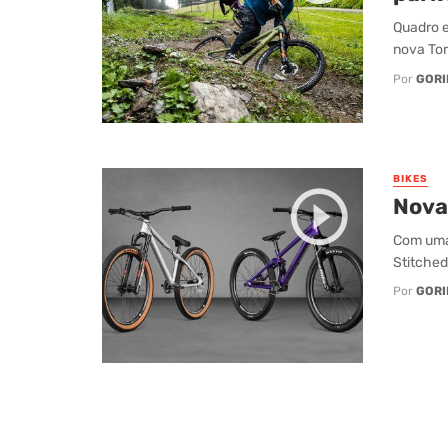
Quadro em
nova Tor
Por
GORI
BIKES
Nova
Com uma 
Stitched
Por
GORI