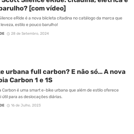
barulho? [com vídeo]
Silence eRide é a nova biicleta citadina no catálogo da marca que
leveza, estilo e pouco barulho!
DE
28 de Setembro, 2024
e urbana full carbon? E não só… A nova
ia Carbon 1 e 1S
a Carbon é uma smart e-bike urbana que além de estilo oferece
 útil para as deslocações diárias.
DE
16 de Julho, 2023