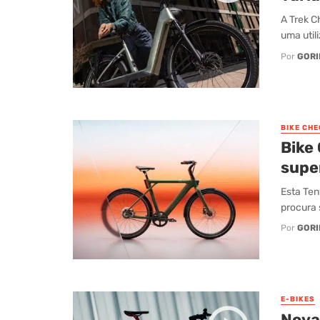
A Trek C
uma utili
Por
GORI
BIKE CHE
Bike
supe
Esta Ten
procura 
Por
GORI
E-BIKES
Nova 