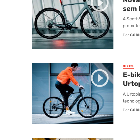
sem 
A Scott 
promete 
Por
GORI
BIKES
E-bik
Urtop
A Urtopi
tecnologi
Por
GORI