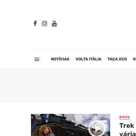
NOTÍCIAS
VOLTA ITÁLIA
TAÇA XCO
G
BIKES
Trek 
vária