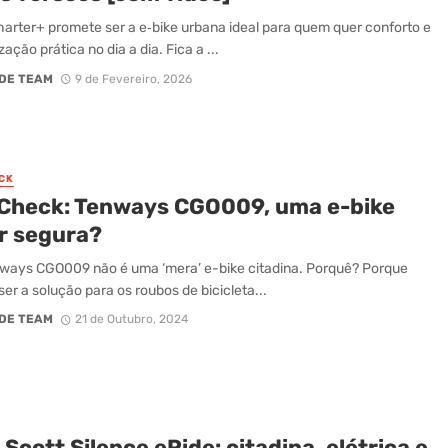
harter+ promete ser a e‑bike urbana ideal para quem quer conforto e
zação prática no dia a dia. Fica a ...
DE TEAM
9 de Fevereiro, 2026
CK
 Check: Tenways CGO009, uma e-bike
r segura?
ways CGO009 não é uma ‘mera’ e-bike citadina. Porquê? Porque
ser a solução para os roubos de bicicleta...
DE TEAM
21 de Outubro, 2024
Scott Silence eRide: citadina, elétrica e