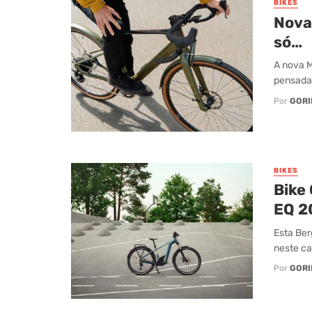
BIKES
Nova
só…
A nova 
pensada 
Por
GORI
BIKES
Bike
EQ 2
Esta Ber
neste ca
Por
GORI