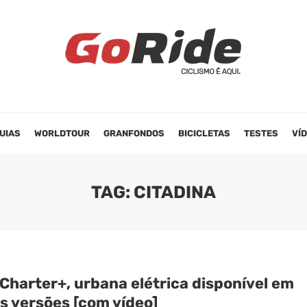
UIAS
WORLDTOUR
GRANFONDOS
BICICLETAS
TESTES
VÍ
TAG: CITADINA
Charter+, urbana elétrica disponível em
s versões [com vídeo]