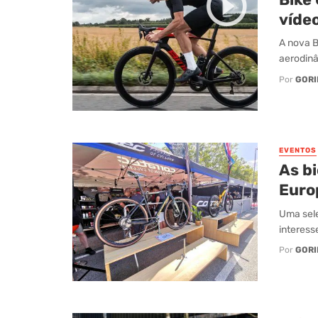
vídeo
A nova 
aerodinâ
Por
GORI
EVENTOS
As b
Euro
Uma sel
interess
Por
GORI