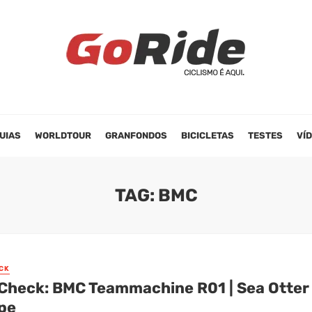
UIAS
WORLDTOUR
GRANFONDOS
BICICLETAS
TESTES
VÍ
TAG: BMC
CK
 Check: BMC Teammachine R01 | Sea Otter
pe