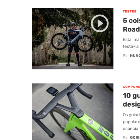
TESTES
5 co
Road
Esta 'má
testá-la
Por
NUN
COMPONE
10 g
desig
Os guiad
populare
especial
Por
GORI