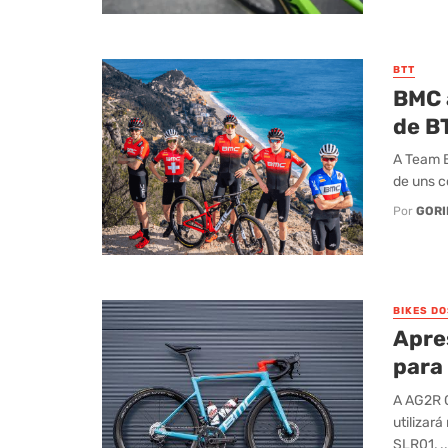
BTT
BMC 
de B
A Team B
de uns c
Por
GORI
BIKES D
Apre
para
A AG2R 
utilizar
SLR01, ..