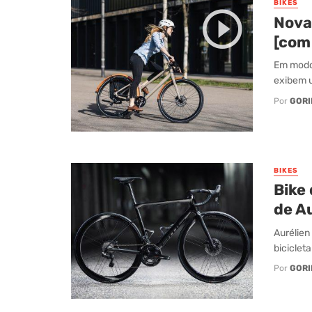
BIKES
Nova
[com
Em modo 
exibem u
Por
GORI
BIKES
Bike
de Au
Aurélien
biciclet
Por
GORI