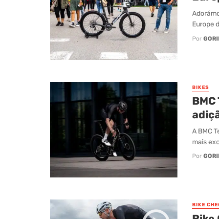
Adorámo
Europe d
Por
GORI
BIKES
BMC 
adiç
A BMC Te
mais exc
Por
GORI
BIKE CHE
Bike