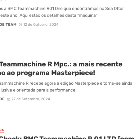
s a BMC Teammachine R01 One que encontrámos no Sea Otter
este ano. Aqui estão os detalhes desta "máquina"!
DE TEAM
12 de Outubro, 2024
Teammachine R Mpc.: a mais recente
ão ao programa Masterpiece!
ammachine R recebe agora a edição Masterpiece e torna-se ainda
lusiva e orientada para a performance.
DE
27 de Setembro, 2024
CK
 Check: BMC Teammachine R 01 LTD [com