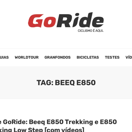
UIAS
WORLDTOUR
GRANFONDOS
BICICLETAS
TESTES
VÍ
TAG: BEEQ E850
e GoRide: Beeq E850 Trekking e E850
king Low Step [com vídeos]