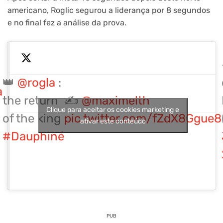
americano, Roglic segurou a liderança por 8 segundos
e no final fez a análise da prova.
👑
@rogla
:
a
the return
✍️
@maximelth
Clique para aceitar os cookies marketing e
of the king
pic.twitter.com/fZdX8Ggue8
ativar este conteúdo
#Dauphiné
PUB