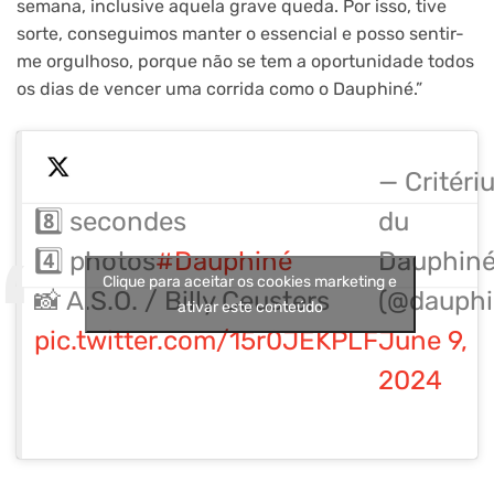
semana, inclusive aquela grave queda. Por isso, tive
sorte, conseguimos manter o essencial e posso sentir-
me orgulhoso, porque não se tem a oportunidade todos
os dias de vencer uma corrida como o Dauphiné.”
— Critéri
8️⃣ secondes
du
4️⃣ photos
#Dauphiné
Dauphin
Clique para aceitar os cookies marketing e
📸 A.S.O. / Billy Ceusters
(@dauphi
ativar este conteúdo
pic.twitter.com/15r0JEKPLF
June 9,
2024