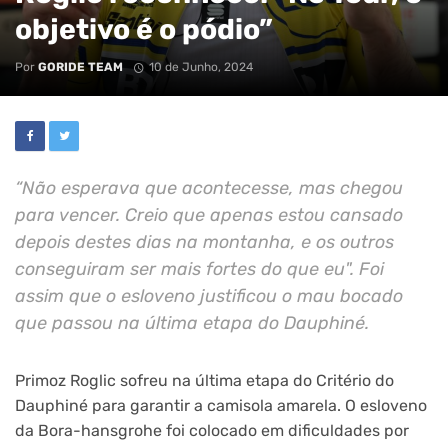
objetivo é o pódio”
Por
GORIDE TEAM
10 de Junho, 2024
“Não esperava que acontecesse, mas chegou
para vencer. Creio que apenas estou cansado
depois destes dias na montanha, e os outros
conseguiram ser mais fortes do que eu". Foi
assim que o esloveno justificou o mau bocado
que passou na última etapa do Dauphiné.
Primoz Roglic sofreu na última etapa do Critério do
Dauphiné para garantir a camisola amarela. O esloveno
da Bora-hansgrohe foi colocado em dificuldades por