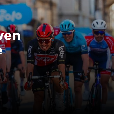
ven
e