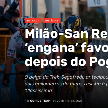
ESTRADA
NOTÍCIAS
Milão-San R
‘engana’ fav
depois do Po
O belga da Trek-Segafredo antecipou
dois quilómetros da meta, resistiu à 
'Classissima'.
Por
GORIDE TEAM
20 de Março, 2021