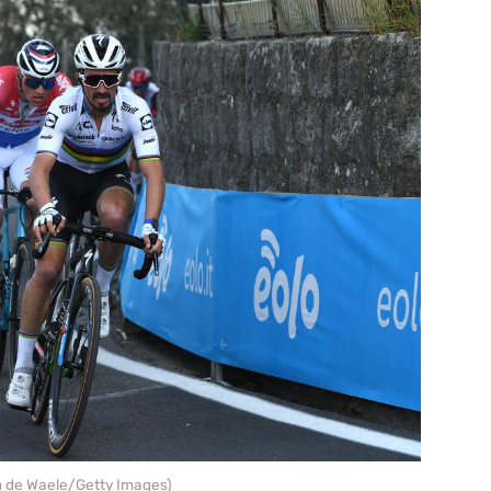
m de Waele/Getty Images)