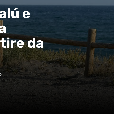
alú e
a
tire da
o