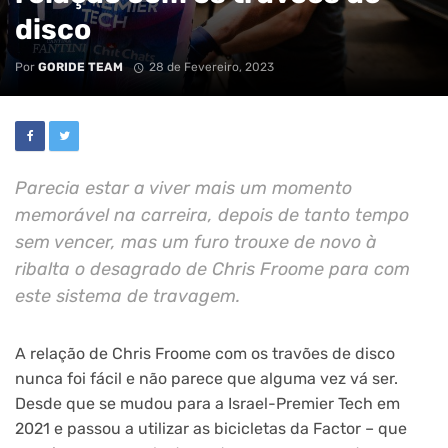
disco
Por
GORIDE TEAM
28 de Fevereiro, 2023
Parecia estar a viver mais um momento
memorável na carreira, depois de tanto tempo
sem vencer, mas um furo trouxe de novo à
ribalta o desagrado de Chris Froome para com
este sistema de travagem.
A relação de Chris Froome com os travões de disco
nunca foi fácil e não parece que alguma vez vá ser.
Desde que se mudou para a Israel-Premier Tech em
2021 e passou a utilizar as bicicletas da Factor – que