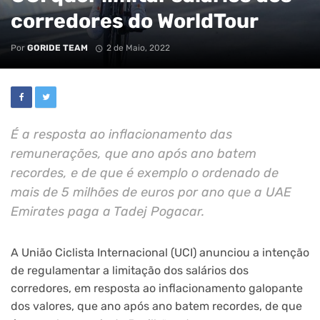
corredores do WorldTour
Por
GORIDE TEAM
2 de Maio, 2022
É a resposta ao inflacionamento das
remunerações, que ano após ano batem
recordes, e de que é exemplo o ordenado de
mais de 5 milhões de euros por ano que a UAE
Emirates paga a Tadej Pogacar.
A União Ciclista Internacional (UCI) anunciou a intenção
de regulamentar a limitação dos salários dos
corredores, em resposta ao inflacionamento galopante
dos valores, que ano após ano batem recordes, de que