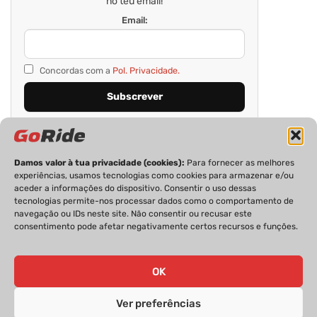
no teu email!
Email:
Concordas com a
Pol. Privacidade.
Damos valor à tua privacidade (cookies):
Para fornecer as melhores
experiências, usamos tecnologias como cookies para armazenar e/ou
aceder a informações do dispositivo. Consentir o uso dessas
tecnologias permite-nos processar dados como o comportamento de
navegação ou IDs neste site. Não consentir ou recusar este
consentimento pode afetar negativamente certos recursos e funções.
PRIVACIDADE
FICHA TÉCNICA
ESTATUTO EDITORIAL
POLÍTICA DE COOKIES
CONTACTOS
OK
Ver preferências