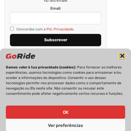
no teu email!
Email:
Concordas com a
Pol. Privacidade.
Damos valor à tua privacidade (cookies):
Para fornecer as melhores
experiências, usamos tecnologias como cookies para armazenar e/ou
aceder a informações do dispositivo. Consentir o uso dessas
tecnologias permite-nos processar dados como o comportamento de
navegação ou IDs neste site. Não consentir ou recusar este
consentimento pode afetar negativamente certos recursos e funções.
PRIVACIDADE
FICHA TÉCNICA
ESTATUTO EDITORIAL
POLÍTICA DE COOKIES
CONTACTOS
OK
Ver preferências