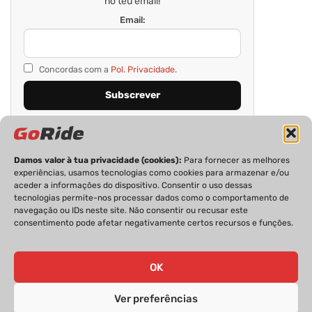
no teu email!
Email:
Concordas com a
Pol. Privacidade.
Damos valor à tua privacidade (cookies):
Para fornecer as melhores
experiências, usamos tecnologias como cookies para armazenar e/ou
aceder a informações do dispositivo. Consentir o uso dessas
tecnologias permite-nos processar dados como o comportamento de
navegação ou IDs neste site. Não consentir ou recusar este
consentimento pode afetar negativamente certos recursos e funções.
PRIVACIDADE
FICHA TÉCNICA
ESTATUTO EDITORIAL
POLÍTICA DE COOKIES
CONTACTOS
OK
Ver preferências