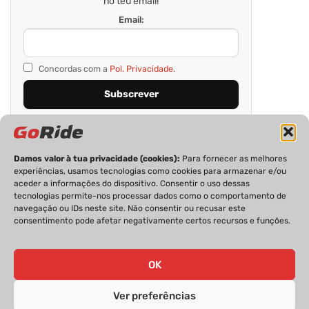
no teu email!
Email:
Concordas com a
Pol. Privacidade.
Damos valor à tua privacidade (cookies):
Para fornecer as melhores
experiências, usamos tecnologias como cookies para armazenar e/ou
aceder a informações do dispositivo. Consentir o uso dessas
tecnologias permite-nos processar dados como o comportamento de
navegação ou IDs neste site. Não consentir ou recusar este
consentimento pode afetar negativamente certos recursos e funções.
PRIVACIDADE
FICHA TÉCNICA
ESTATUTO EDITORIAL
POLÍTICA DE COOKIES
CONTACTOS
OK
Ver preferências