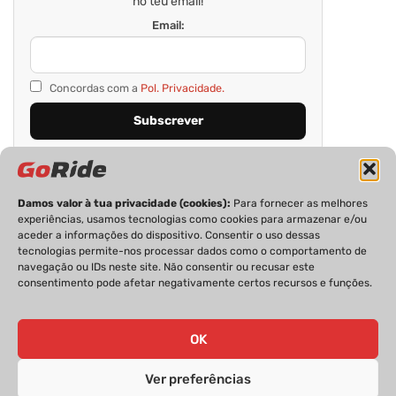
no teu email!
Email:
Concordas com a
Pol. Privacidade.
Damos valor à tua privacidade (cookies):
Para fornecer as melhores
experiências, usamos tecnologias como cookies para armazenar e/ou
aceder a informações do dispositivo. Consentir o uso dessas
tecnologias permite-nos processar dados como o comportamento de
navegação ou IDs neste site. Não consentir ou recusar este
consentimento pode afetar negativamente certos recursos e funções.
PRIVACIDADE
FICHA TÉCNICA
ESTATUTO EDITORIAL
POLÍTICA DE COOKIES
CONTACTOS
OK
Ver preferências