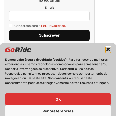
no teu email!
Email:
Concordas com a
Pol. Privacidade.
Damos valor à tua privacidade (cookies):
Para fornecer as melhores
experiências, usamos tecnologias como cookies para armazenar e/ou
aceder a informações do dispositivo. Consentir o uso dessas
tecnologias permite-nos processar dados como o comportamento de
navegação ou IDs neste site. Não consentir ou recusar este
consentimento pode afetar negativamente certos recursos e funções.
PRIVACIDADE
FICHA TÉCNICA
ESTATUTO EDITORIAL
POLÍTICA DE COOKIES
CONTACTOS
OK
Ver preferências