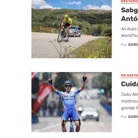
DESTAQU
Sabg
Antó
As duas 
WorldTea
Por
GORI
EM DEST
Cuida
João Alm
mostrou
grande f
Por
GORI