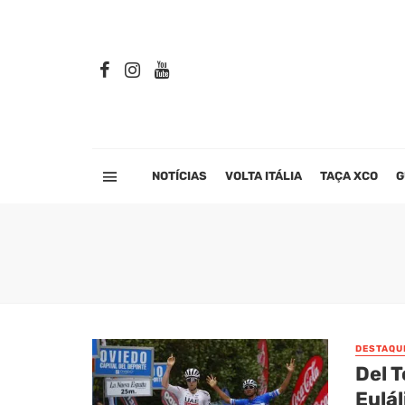
NOTÍCIAS
VOLTA ITÁLIA
TAÇA XCO
G
DESTAQU
Del T
Eulál