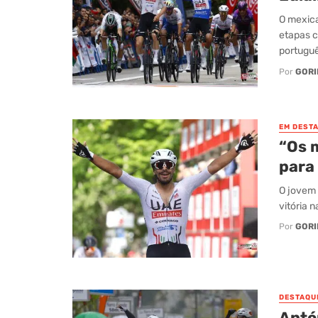
O mexica
etapas c
português
Por
GORI
EM DEST
“Os 
para 
O jovem 
vitória 
Por
GORI
DESTAQU
Antó