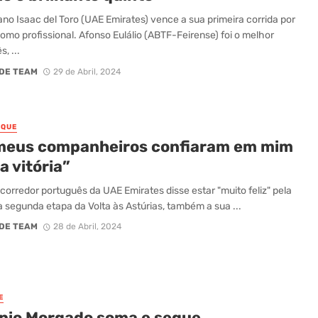
no Isaac del Toro (UAE Emirates) vence a sua primeira corrida por
omo profissional. Afonso Eulálio (ABTF-Feirense) foi o melhor
, ...
DE TEAM
29 de Abril, 2024
AQUE
meus companheiros confiaram em mim
a vitória”
corredor português da UAE Emirates disse estar "muito feliz" pela
na segunda etapa da Volta às Astúrias, também a sua ...
DE TEAM
28 de Abril, 2024
E
nio Morgado soma e segue