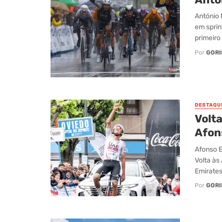
António 
em sprin
primeiro 
Por
GORI
DESTAQU
Volta
Afons
Afonso E
Volta às
Emirates)
Por
GORI