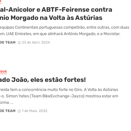
E
al-Anicolor e ABTF-Feirense contra
nio Morgado na Volta às Astúrias
equipas Continentais portuguesas competirão, entre outras, com duas
m, UAE Emirates, em que alinhará António Morgado, e a Movistar.
DE TEAM
23 de Abril, 2024
AQUE
do João, eles estão fortes!
eida tem a concorrência muito forte no Giro. A Volta às Astúrias
-o. Simon Yates (Team BikeExchange-Jayco) mostrou estar em
orma ...
DE TEAM
1 de Maio, 2022