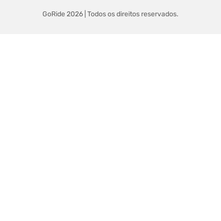
PRIVACIDADE
FICHA TÉCNICA
ESTATUTO EDITORIAL
POLÍTICA DE COOKIES
CONTACTOS
GoRide 2026 | Todos os direitos reservados.