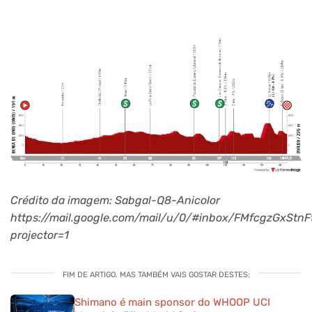
3ª etapa – Benía de Onis-Oviedo (144 km) – dia 29/4
Crédito da imagem: Sabgal-Q8-Anicolor
https://mail.google.com/mail/u/0/#inbox/FMfcgzGxS
projector=1