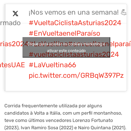
¡Nos vemos en una semana! 💪
irmado
#VueltaCiclistaAsturias2024
#EnVueltaenelParaíso
rias2024
#LaVueltina
#envueltaenelpara
Clique para aceitar os cookies marketing e
ativar este conteúdo
#vueltaciclistaasturias2024
atesUAE
#LaVueltina66
pic.twitter.com/GRBqW397Pz
Corrida frequentemente utilizada por alguns
candidatos à Volta a Itália, com um perfil montanhoso,
teve como últimos vencedores Lorenzo Fortunato
(2023), Ivan Ramiro Sosa (2022) e Nairo Quintana (2021).