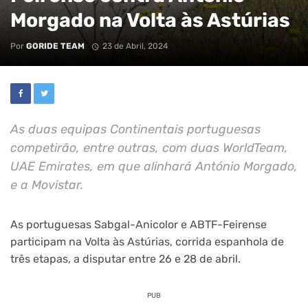
Morgado na Volta às Astúrias
Por
GORIDE TEAM
23 de Abril, 2024
As duas equipas Continentais portuguesas
competirão, entre outras, com duas WorldTeam,
UAE Emirates, em que alinhará António Morgado,
e a Movistar.
As portuguesas Sabgal-Anicolor e ABTF-Feirense
participam na Volta às Astúrias, corrida espanhola de
três etapas, a disputar entre 26 e 28 de abril.
PUB