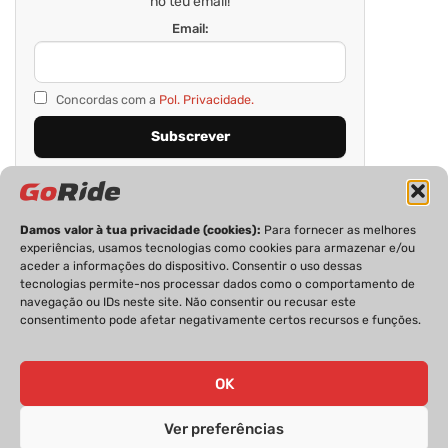
no teu email!
Email:
Concordas com a
Pol. Privacidade.
Damos valor à tua privacidade (cookies):
Para fornecer as melhores
experiências, usamos tecnologias como cookies para armazenar e/ou
aceder a informações do dispositivo. Consentir o uso dessas
tecnologias permite-nos processar dados como o comportamento de
navegação ou IDs neste site. Não consentir ou recusar este
consentimento pode afetar negativamente certos recursos e funções.
PRIVACIDADE
FICHA TÉCNICA
ESTATUTO EDITORIAL
POLÍTICA DE COOKIES
CONTACTOS
OK
Ver preferências