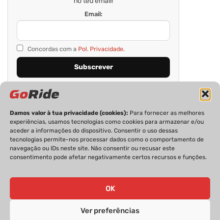
no teu email!
Email:
Concordas com a
Pol. Privacidade.
Damos valor à tua privacidade (cookies):
Para fornecer as melhores
experiências, usamos tecnologias como cookies para armazenar e/ou
aceder a informações do dispositivo. Consentir o uso dessas
tecnologias permite-nos processar dados como o comportamento de
navegação ou IDs neste site. Não consentir ou recusar este
consentimento pode afetar negativamente certos recursos e funções.
PRIVACIDADE
FICHA TÉCNICA
ESTATUTO EDITORIAL
POLÍTICA DE COOKIES
CONTACTOS
OK
Ver preferências