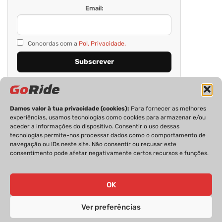
Email:
Concordas com a
Pol. Privacidade.
Damos valor à tua privacidade (cookies):
Para fornecer as melhores
experiências, usamos tecnologias como cookies para armazenar e/ou
aceder a informações do dispositivo. Consentir o uso dessas
tecnologias permite-nos processar dados como o comportamento de
navegação ou IDs neste site. Não consentir ou recusar este
consentimento pode afetar negativamente certos recursos e funções.
PRIVACIDADE
FICHA TÉCNICA
ESTATUTO EDITORIAL
POLÍTICA DE COOKIES
CONTACTOS
OK
Ver preferências
GoRide 2026 | Todos os direitos reservados.