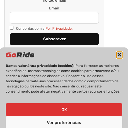
no teu email!
Email:
Concordas com a
Pol. Privacidade.
Damos valor à tua privacidade (cookies):
Para fornecer as melhores
experiências, usamos tecnologias como cookies para armazenar e/ou
aceder a informações do dispositivo. Consentir o uso dessas
tecnologias permite-nos processar dados como o comportamento de
navegação ou IDs neste site. Não consentir ou recusar este
consentimento pode afetar negativamente certos recursos e funções.
PRIVACIDADE
FICHA TÉCNICA
ESTATUTO EDITORIAL
POLÍTICA DE COOKIES
CONTACTOS
OK
Ver preferências