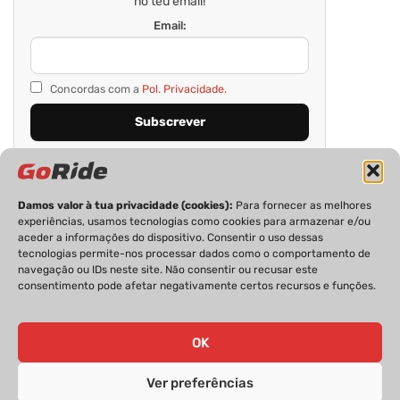
no teu email!
Email:
Concordas com a
Pol. Privacidade.
Damos valor à tua privacidade (cookies):
Para fornecer as melhores
experiências, usamos tecnologias como cookies para armazenar e/ou
aceder a informações do dispositivo. Consentir o uso dessas
tecnologias permite-nos processar dados como o comportamento de
navegação ou IDs neste site. Não consentir ou recusar este
consentimento pode afetar negativamente certos recursos e funções.
PRIVACIDADE
FICHA TÉCNICA
ESTATUTO EDITORIAL
POLÍTICA DE COOKIES
CONTACTOS
OK
Ver preferências