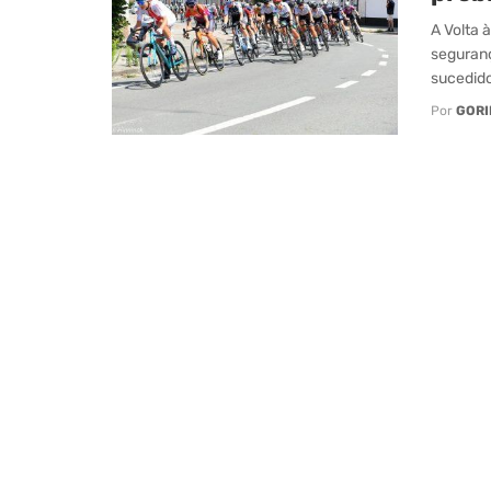
A Volta 
seguranç
sucedido
Por
GORI