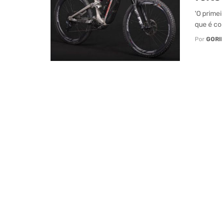
'O prime
que é co
Por
GORI