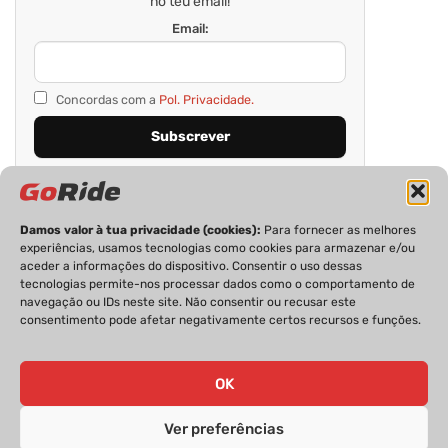
no teu email!
Email:
Concordas com a
Pol. Privacidade.
Damos valor à tua privacidade (cookies):
Para fornecer as melhores
experiências, usamos tecnologias como cookies para armazenar e/ou
aceder a informações do dispositivo. Consentir o uso dessas
tecnologias permite-nos processar dados como o comportamento de
navegação ou IDs neste site. Não consentir ou recusar este
consentimento pode afetar negativamente certos recursos e funções.
PRIVACIDADE
FICHA TÉCNICA
ESTATUTO EDITORIAL
POLÍTICA DE COOKIES
CONTACTOS
OK
Ver preferências