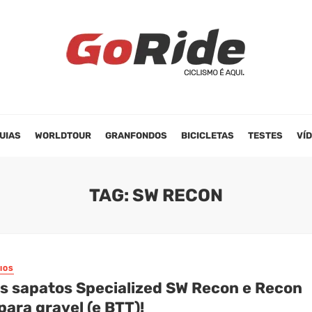
UIAS
WORLDTOUR
GRANFONDOS
BICICLETAS
TESTES
VÍ
TAG: SW RECON
IOS
s sapatos Specialized SW Recon e Recon
ara gravel (e BTT)!