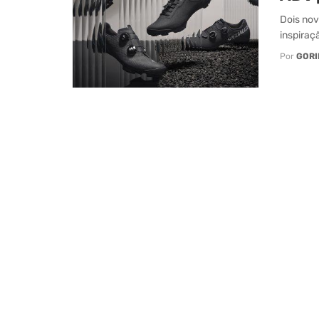
Dois nov
inspiraç
Por
GORI