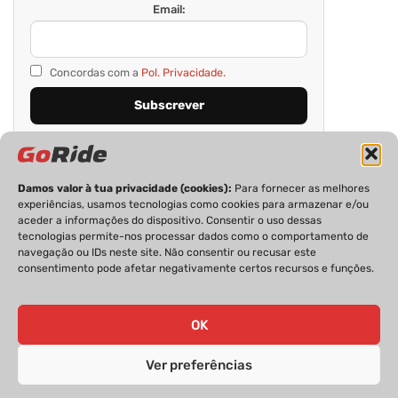
Email:
Concordas com a
Pol. Privacidade.
Damos valor à tua privacidade (cookies):
Para fornecer as melhores
experiências, usamos tecnologias como cookies para armazenar e/ou
aceder a informações do dispositivo. Consentir o uso dessas
tecnologias permite-nos processar dados como o comportamento de
navegação ou IDs neste site. Não consentir ou recusar este
consentimento pode afetar negativamente certos recursos e funções.
PRIVACIDADE
FICHA TÉCNICA
ESTATUTO EDITORIAL
POLÍTICA DE COOKIES
CONTACTOS
OK
Ver preferências
GoRide 2026 | Todos os direitos reservados.