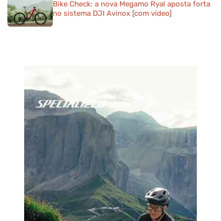
Bike Check: a nova Megamo Ryal aposta forta
no sistema DJI Avinox [com vídeo]