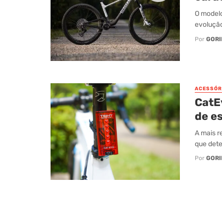
O modelo
evolução
Por
GORI
ACESSÓR
CatEy
de e
A mais r
que dete
Por
GORI