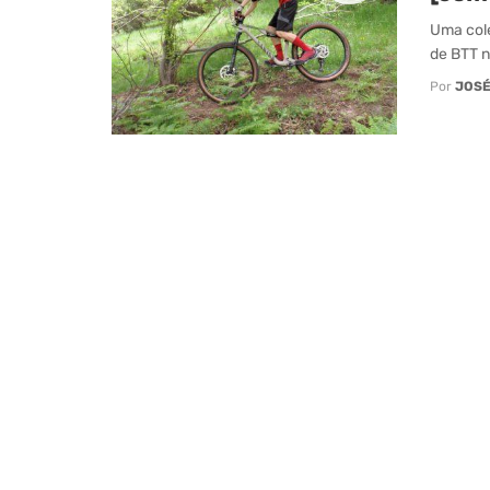
Uma cole
de BTT na
Por
JOSÉ