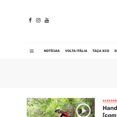
NOTÍCIAS
VOLTA ITÁLIA
TAÇA XCO
G
ACESSÓR
Hand
[com