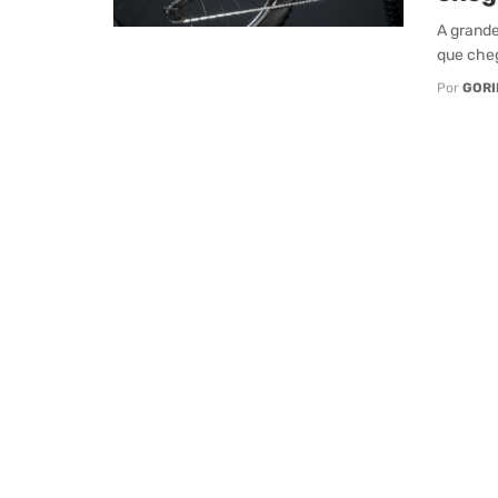
A grande
que cheg
Por
GORI