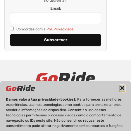
no teu email!
Email:
Concordas com a
Pol. Privacidade.
PRIVACIDADE
FICHA TÉCNICA
ESTATUTO EDITORIAL
Damos valor à tua privacidade (cookies):
Para fornecer as melhores
POLÍTICA DE COOKIES
CONTACTOS
experiências, usamos tecnologias como cookies para armazenar e/ou
aceder a informações do dispositivo. Consentir o uso dessas
tecnologias permite-nos processar dados como o comportamento de
navegação ou IDs neste site. Não consentir ou recusar este
consentimento pode afetar negativamente certos recursos e funções.