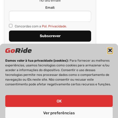
no teu email!
Email:
Concordas com a
Pol. Privacidade.
Damos valor à tua privacidade (cookies):
Para fornecer as melhores
experiências, usamos tecnologias como cookies para armazenar e/ou
aceder a informações do dispositivo. Consentir o uso dessas
tecnologias permite-nos processar dados como o comportamento de
navegação ou IDs neste site. Não consentir ou recusar este
consentimento pode afetar negativamente certos recursos e funções.
PRIVACIDADE
FICHA TÉCNICA
ESTATUTO EDITORIAL
POLÍTICA DE COOKIES
CONTACTOS
OK
Ver preferências