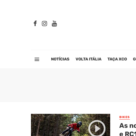
NOTÍCIAS
VOLTA ITÁLIA
TAÇA XCO
G
BIKES
As no
e RC